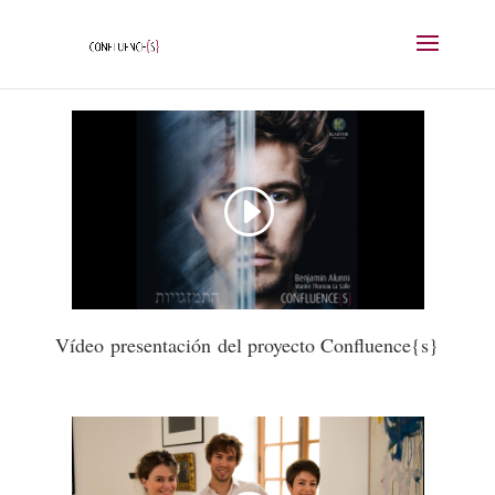
V
í
deo
presentación
del proyecto Confluence{s}