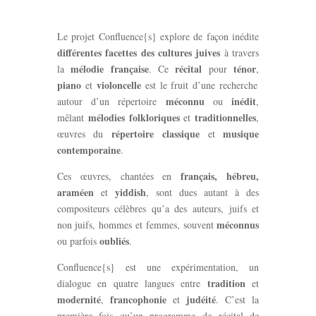
Le projet Confluence{s} explore de façon inédite
différentes facettes des cultures juives
à travers
mélodie française
récital
ténor
la
. Ce
pour
,
piano
violoncelle
et
est le fruit d’une recherche
méconnu
inédit
autour d’un répertoire
ou
,
mélodies folkloriques
traditionnelles
mêlant
et
,
répertoire classique
musique
œuvres du
et
contemporaine
.
français, hébreu,
Ces œuvres, chantées en
araméen
yiddish
et
, sont dues autant à des
compositeurs célèbres qu’a des auteurs, juifs et
méconnus
non juifs, hommes et femmes, souvent
oubliés
ou parfois
.
Confluence{s} est une expérimentation, un
tradition
dialogue en quatre langues entre
et
modernité
francophonie
judéité
,
et
. C’est la
première fois qu’un programme de récital de