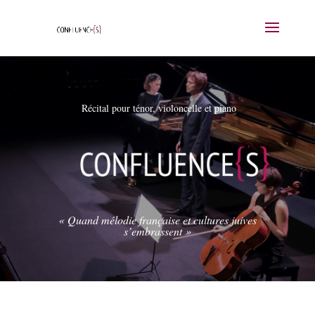
Récital pour ténor, violoncelle et piano
« Quand mélodie française et cultures juives
s’embrassent »