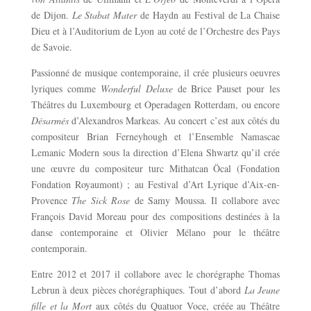
de Dijon.
Le Stabat Mater
de Haydn au Festival de La Chaise
Dieu et à l’Auditorium de Lyon au coté de l’Orchestre des Pays
de Savoie.
Passionné de musique contemporaine, il crée plusieurs oeuvres
lyriques comme
Wonderful Deluxe
de Brice Pauset pour les
Théâtres du Luxembourg et Operadagen Rotterdam, ou encore
Désarmés
d’Alexandros Markeas. Au concert c’est aux côtés du
compositeur Brian Ferneyhough et l’Ensemble Namascae
Lemanic Modern sous la direction d’Elena Shwartz qu’il crée
une œuvre du compositeur turc Mithatcan Öcal (Fondation
Fondation Royaumont) ; au Festival d’Art Lyrique d’Aix-en-
Provence
The Sick Rose
de Samy Moussa. Il collabore avec
François David Moreau pour des compositions destinées à la
danse contemporaine et Olivier Mélano pour le théâtre
contemporain.
Entre 2012 et 2017 il collabore avec le chorégraphe Thomas
Lebrun à deux pièces chorégraphiques. Tout d’abord
La Jeune
fille et la Mort
aux côtés du Quatuor Voce, créée au Théâtre